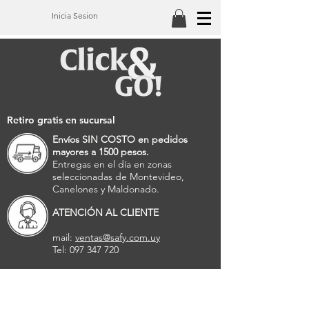
Inicia Sesion
Retiro gratis en sucursal
Envíos SIN COSTO en pedidos
mayores a 1500 pesos.
Entregas en el día en zonas
seleccionadas de Montevideo,
Canelones y Maldonado.
ATENCIÓN AL CLIENTE
mail:
ventas@safy.com.uy
Tel: 097 347 720